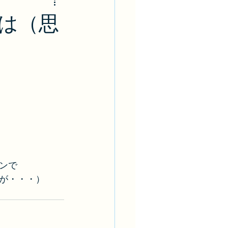
は（思
ンで
が・・・）