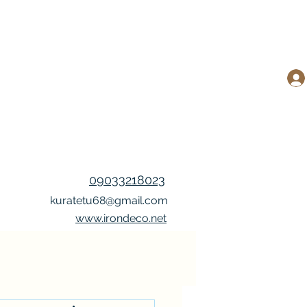
09033218023
kuratetu68@gmail.com
www.irondeco.net