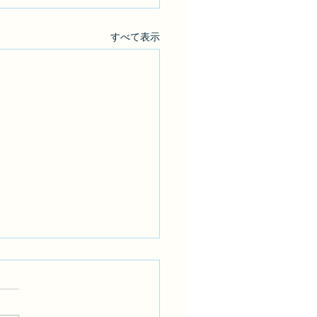
すべて表示
のカフェ
カフェ店やカフェを併設させ
なシンプルな内装が目立つお