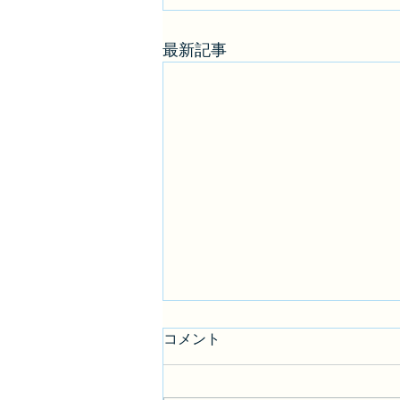
最新記事
4月はグループ展
コメント
昨年から積極的にアピールする様
にしてます ＳＮＳは生活の一つ