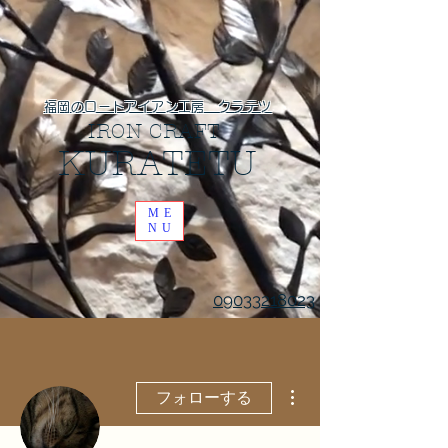
福岡のロートアイアン工房 クラテツ
IRON CRAFT
​KURATETU
ME
NU
09033218023
その他
フォローする