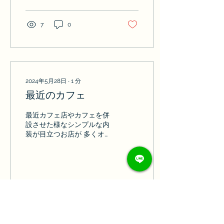
の制作も見返して今の立ち
位置を確認してみる
7
0
2024年5月28日
∙
1
分
最近のカフェ
最近カフェ店やカフェを併
設させた様なシンプルな内
装が目立つお店が 多くオー
プンしてる様に感じません
か？ 特にコロナが落ち着い
た辺り以降 様々な趣向を
凝らしたお店があったり コ
ーヒーのイベントなどあっ
て楽しくなってます 回転す
6
0
し屋でもカフェ＋甘味の提
供があるくらいですよね...