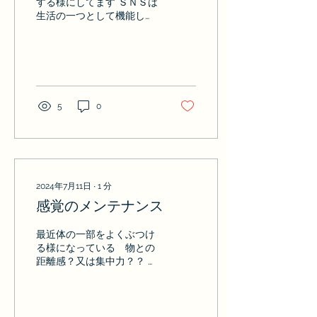
する様にしてます ＳＮＳは
生活の一つとして機能して
る時代ですが 私の場合はリ
アルの世界が性に合うよう
です まずは福岡市内にある
ギャラリーにて毎年恒例の
アクリルＢＯＸをキャンバ
スに 様々な作家が参加す
5
0
る グループ展 前回から私
も参加するように努めてま
す...
2024年7月11日
∙
1
分
感覚のメンテナンス
最近体の一部をよくぶつけ
る様になっている 物との
距離感？又は集中力？？ 以
前と比べると時間の使い方
が変わってきたから？ 気持
を整えて調整しなけれ
ば・・・ それと同じく自分